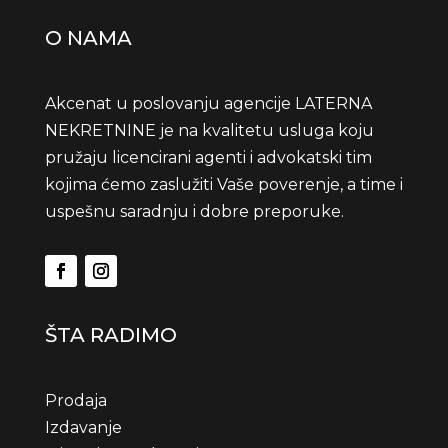
O NAMA
Akcenat u poslovanju agencije LATERNA
NEKRETNINE je na kvalitetu usluga koju
pružaju licencirani agenti i advokatski tim
kojima ćemo zaslužiti Vaše poverenje, a time i
uspešnu saradnju i dobre preporuke.
ŠTA RADIMO
Prodaja
Izdavanje