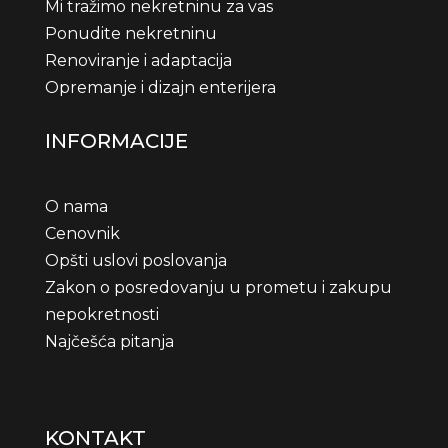
Mi tražimo nekretninu za vas
Ponudite nekretninu
Renoviranje i adaptacija
Opremanje i dizajn enterijera
INFORMACIJE
O nama
Cenovnik
Opšti uslovi poslovanja
Zakon o posredovanju u prometu i zakupu
nepokretnosti
Najčešća pitanja
KONTAKT