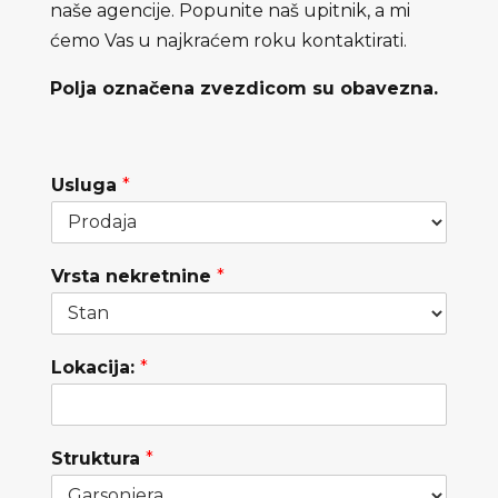
naše agencije. Popunite naš upitnik, a mi
ćemo Vas u najkraćem roku kontaktirati.
Polja označena zvezdicom su obavezna.
Usluga
*
Vrsta nekretnine
*
Lokacija:
*
Struktura
*