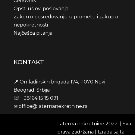
Cenovnik
Opšti uslovi poslovanja
Zakon o posredovanju u prometu i zakupu
nepokretnosti
Najčešća pitanja
KONTAKT
📍 Omladinskih brigada 174, 11070 Novi
Beograd, Srbija
☏
+38164 15 15 091
✉
office@laternanekretnine.rs
Laterna nekretnine 2022. | Sva
prava zadržana | Izrada sajta