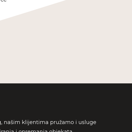
 našim klijentima pružamo i usluge
iranja i opremanja objekata.