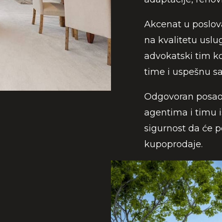
Akcenat u poslo
na kvalitetu uslug
advokatski tim ko
time i uspešnu sa
Odgovoran posao 
agentima i timu 
sigurnost da će p
kupoprodaje.