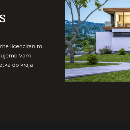
S
ite licenciranim
ntujemo Vam
etka do kraja