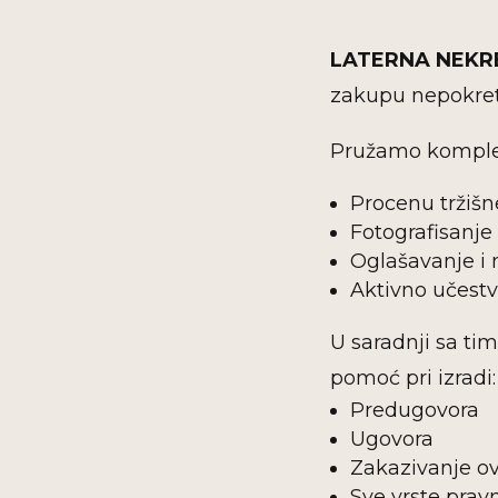
LATERNA NEKR
zakupu nepokret
Pružamo komple
Procenu tržišn
Fotografisanje
Oglašavanje i 
Aktivno učest
U saradnji sa t
pomoć pri izradi:
Predugovora
Ugovora
Zakazivanje ov
Sve vrste pra