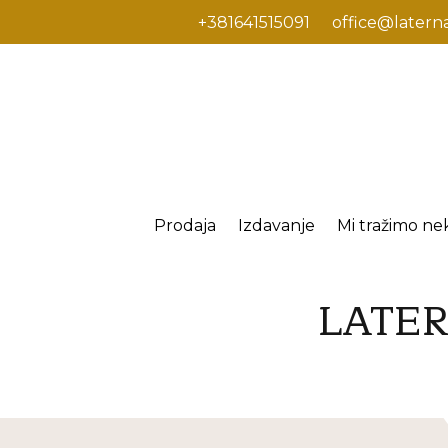
+381641515091
office@latern
Prodaja
Izdavanje
Mi tražimo ne
LATE