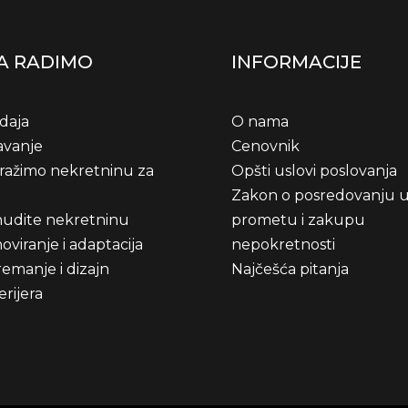
A RADIMO
INFORMACIJE
daja
O nama
avanje
Cenovnik
tražimo nekretninu za
Opšti uslovi poslovanja
Zakon o posredovanju 
udite nekretninu
prometu i zakupu
oviranje i adaptacija
nepokretnosti
emanje i dizajn
Najčešća pitanja
erijera