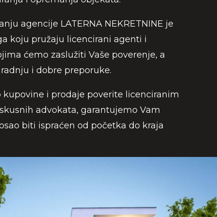
vanju agencije LATERNA NEKRETNINE je
a koju pružaju licencirani agenti i
jima ćemo zaslužiti Vaše poverenje, a
radnju i dobre preporuke.
kupovine i prodaje poverite licenciranim
iskusnih advokata, garantujemo Vam
osao biti ispraćen od početka do kraja