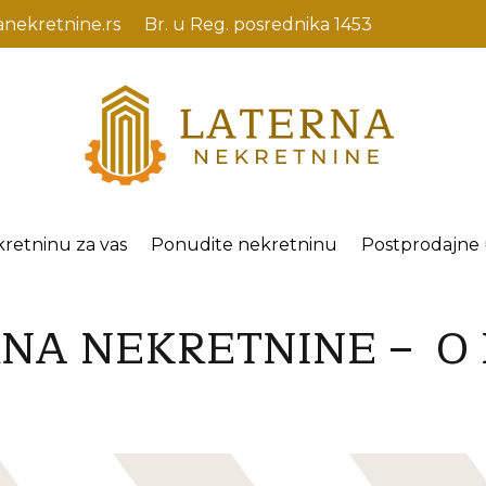
anekretnine.rs
Br. u Reg. posrednika 1453
kretninu za vas
Ponudite nekretninu
Postprodajne
RNA NEKRETNINE –
O