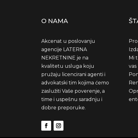
O NAMA
ŠT
Akcenat u poslovanju
Pro
agencije LATERNA
Izd
NEKRETNINE je na
Mi 
kvalitetu usluga koju
vas
pružaju licencirani agenti i
Pon
advokatski tim kojima ćemo
Ren
zaslužiti Vaše poverenje, a
Opr
time i uspešnu saradnju i
ent
dobre preporuke.