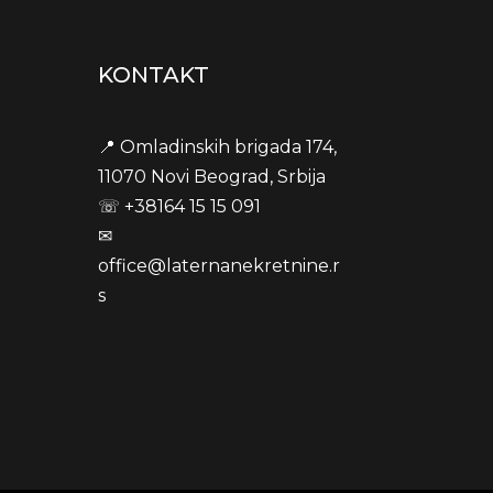
KONTAKT
📍 Omladinskih brigada 174,
11070 Novi Beograd, Srbija
☏
+38164 15 15 091
u
✉
office@laternanekretnine.r
s