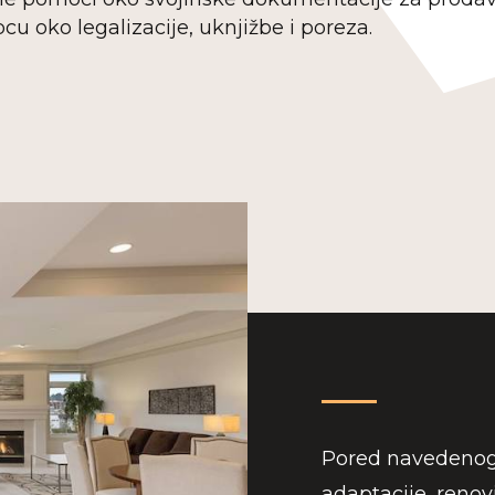
cu oko legalizacije, uknjižbe i poreza.
Pored navedenog,
adaptacije, renov