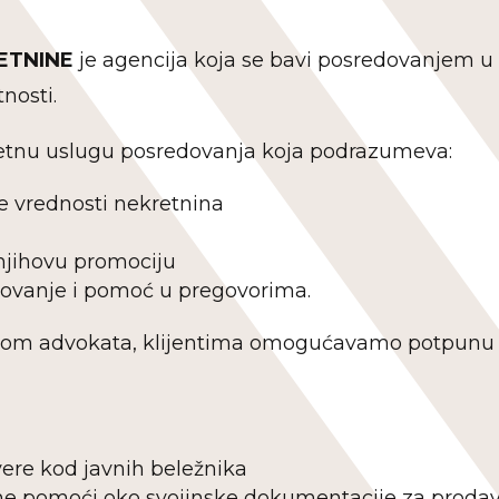
ETNINE
je agencija koja se bavi posredovanjem u
nosti.
tnu uslugu posredovanja koja podrazumeva:
e vrednosti nekretnina
njihovu promociju
vovanje i pomoć u pregovorima.
imom advokata, klijentima omogućavamo potpunu 
ere kod javnih beležnika
vne pomoći oko svojinske dokumentacije za proda