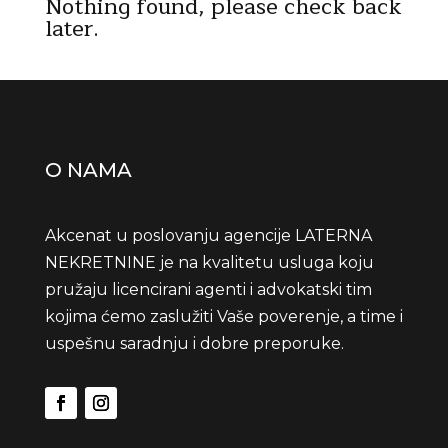
Nothing found, please check back
later.
O NAMA
Akcenat u poslovanju agencije LATERNA
NEKRETNINE je na kvalitetu usluga koju
pružaju licencirani agenti i advokatski tim
kojima ćemo zaslužiti Vaše poverenje, a time i
uspešnu saradnju i dobre preporuke.