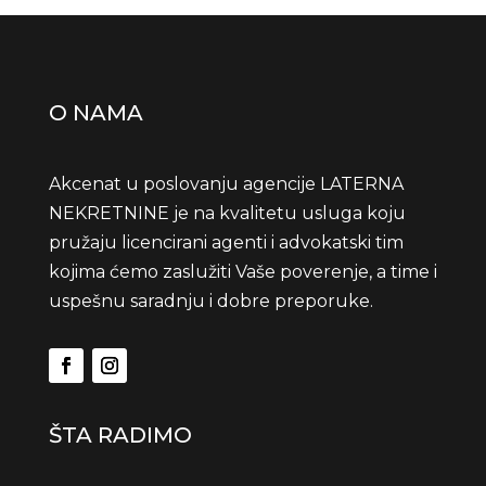
O NAMA
Akcenat u poslovanju agencije LATERNA
NEKRETNINE je na kvalitetu usluga koju
pružaju licencirani agenti i advokatski tim
kojima ćemo zaslužiti Vaše poverenje, a time i
uspešnu saradnju i dobre preporuke.
ŠTA RADIMO