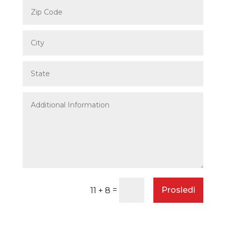
=
Prosledi
11 + 8