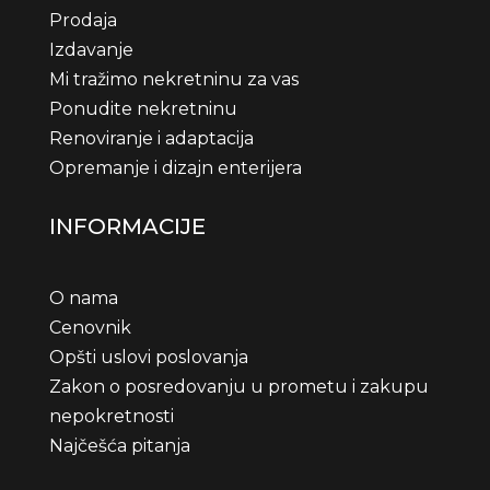
Prodaja
Izdavanje
Mi tražimo nekretninu za vas
Ponudite nekretninu
Renoviranje i adaptacija
Opremanje i dizajn enterijera
INFORMACIJE
O nama
Cenovnik
Opšti uslovi poslovanja
Zakon o posredovanju u prometu i zakupu
nepokretnosti
Najčešća pitanja